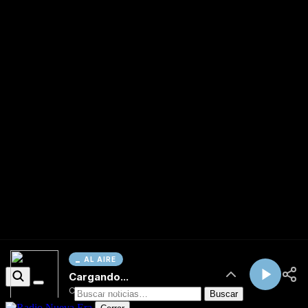
AL AIRE
Cargando...
Conectando...