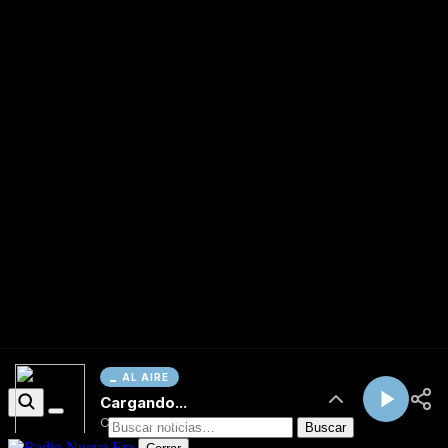
AL AIRE
Cargando...
Conectando...