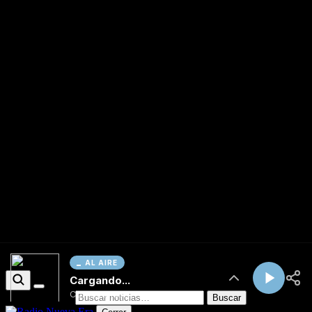
AL AIRE
Cargando...
Conectando...