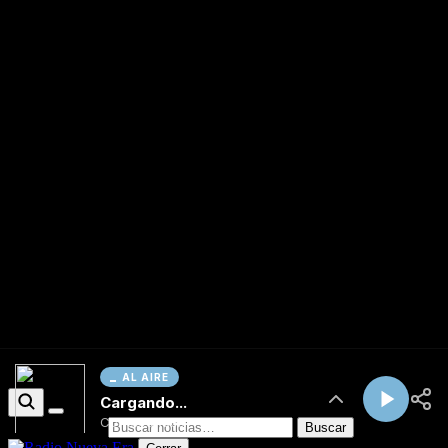
AL AIRE
Cargando...
Conectando...