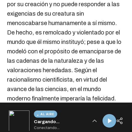
AL AIRE
Cargando...
Conectando...