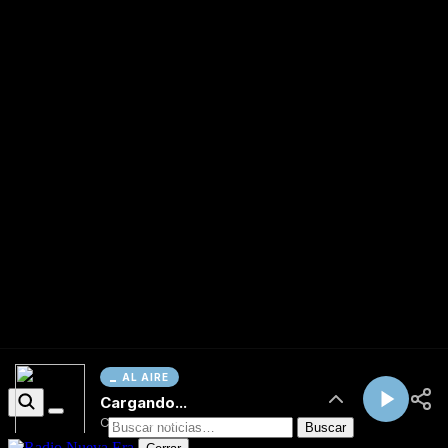
AL AIRE
Cargando...
Conectando...