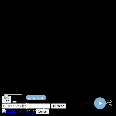
AL AIRE
Cargando...
Conectando...