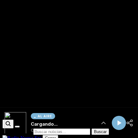
AL AIRE
Cargando...
Conectando...