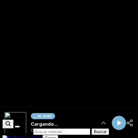
AL AIRE
Cargando...
Conectando...