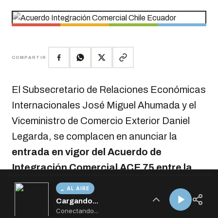
AL AIRE
Cargando...
Conectando...