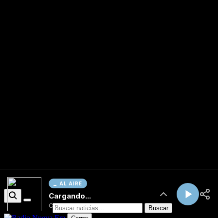
AL AIRE
Cargando...
Conectando...