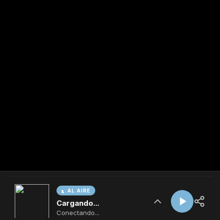
AL AIRE
Cargando...
Conectando...