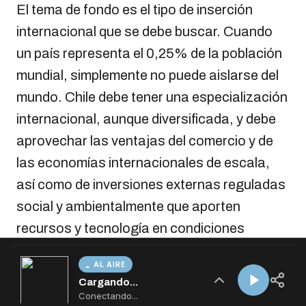
AL AIRE
Cargando...
Conectando...