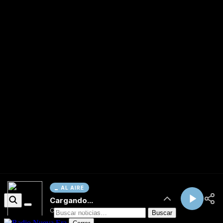
AL AIRE
Cargando...
Conectando...