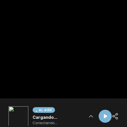
AL AIRE
Cargando...
Conectando...