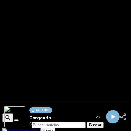
AL AIRE
Cargando...
Conectando...