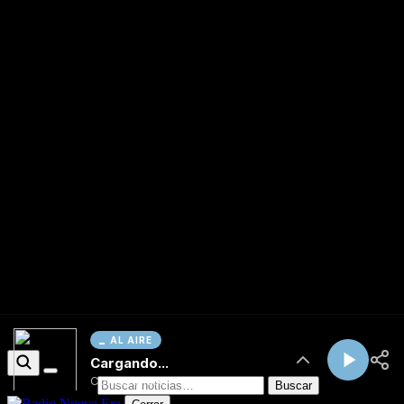
AL AIRE
Cargando...
Conectando...