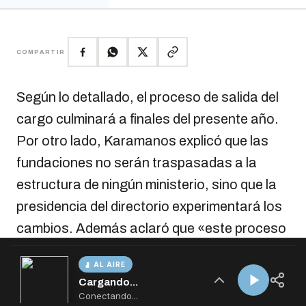
AL AIRE
Cargando...
Conectando...