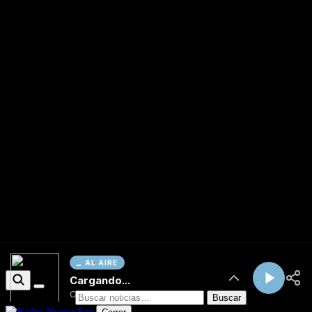
AL AIRE
Cargando...
Conectando...