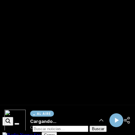
AL AIRE
Cargando...
Conectando...