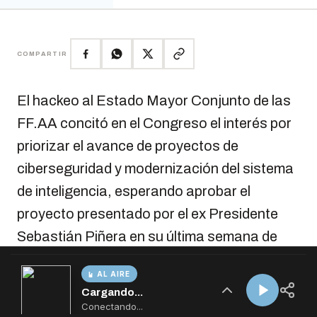
AL AIRE
Cargando...
Conectando...