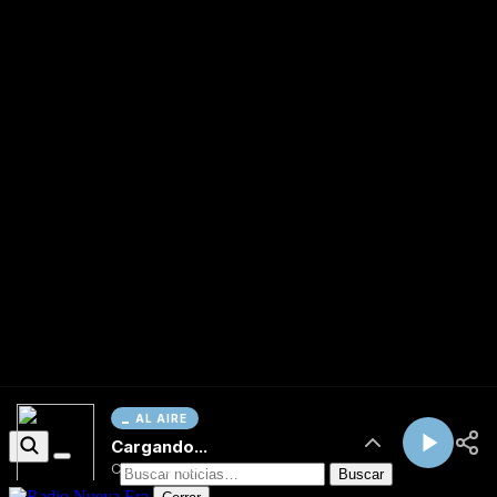
AL AIRE
Cargando...
Conectando...