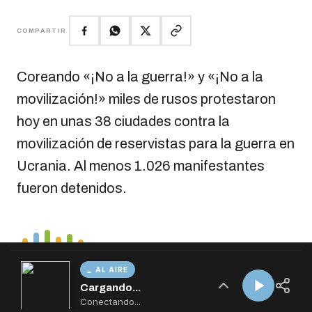
AL AIRE
Cargando...
Conectando...