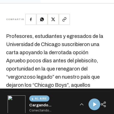
AL AIRE
Cargando...
Conectando...