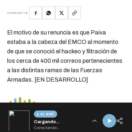
AL AIRE
Cargando...
Conectando...