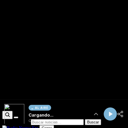
AL AIRE
Cargando...
Conectando...