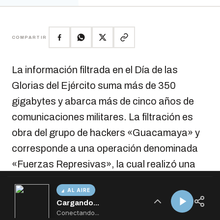
AL AIRE
Cargando...
Conectando...