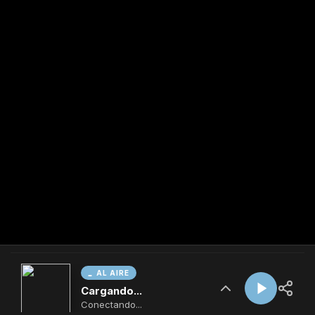
AL AIRE
Cargando...
Conectando...