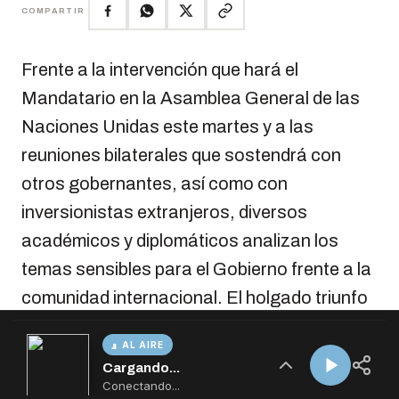
AL AIRE
Cargando...
Conectando...