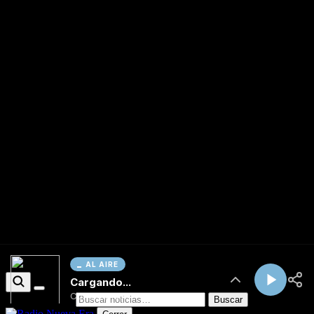
AL AIRE
Cargando...
Conectando...