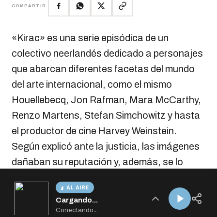
AL AIRE
Cargando...
Conectando...