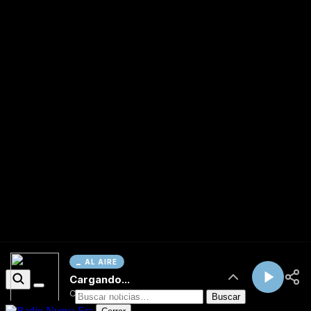
AL AIRE
Cargando...
Conectando...