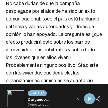
AL AIRE
Cargando...
Conectando...