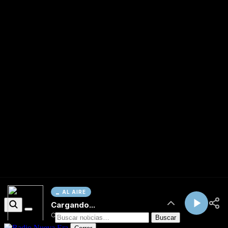
AL AIRE
Cargando...
Conectando...