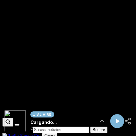
AL AIRE
Cargando...
Conectando...