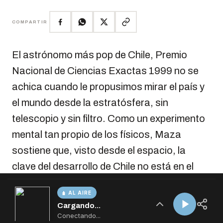
AL AIRE
Cargando...
Conectando...