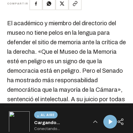
AL AIRE
Cargando...
Conectando...