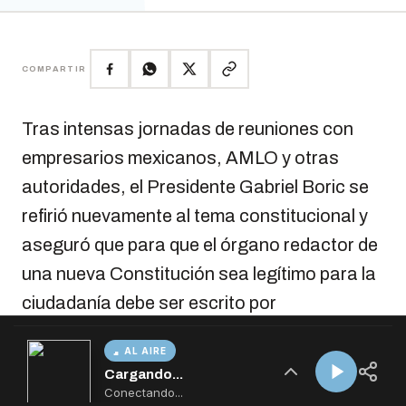
AL AIRE
Cargando...
Conectando...