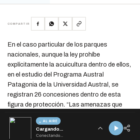
AL AIRE
Cargando...
Conectando...