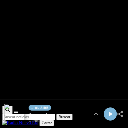
AL AIRE
Cargando...
Conectando...