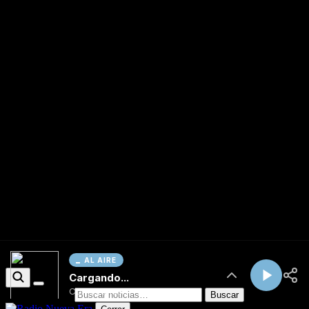
AL AIRE
Cargando...
Conectando...