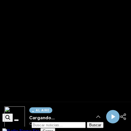
AL AIRE
Cargando...
Conectando...