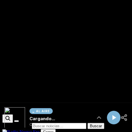
AL AIRE
Cargando...
Conectando...