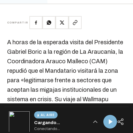
AL AIRE
Cargando...
Conectando...