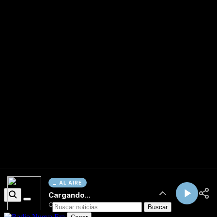
AL AIRE
Cargando...
Conectando...