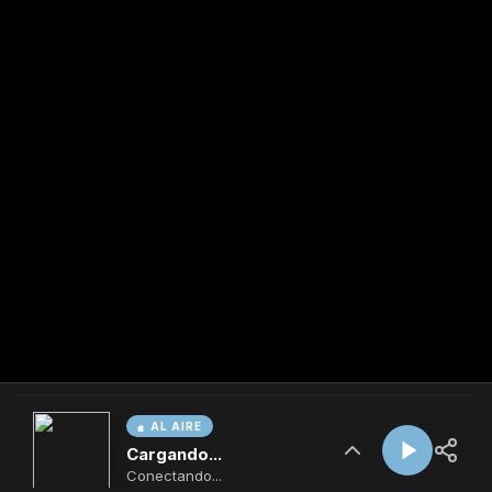
AL AIRE
Cargando...
Conectando...