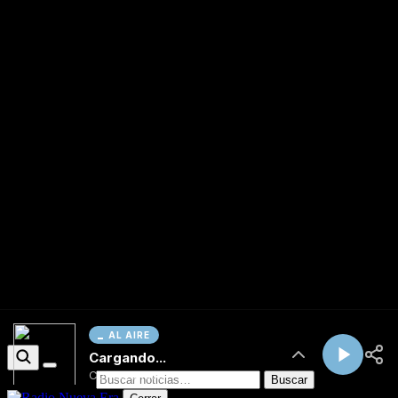
AL AIRE
Cargando...
Conectando...