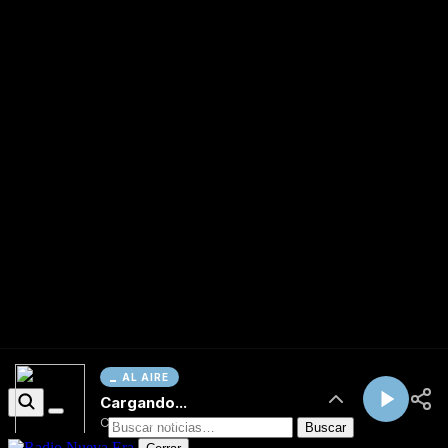
AL AIRE
Cargando...
Conectando...