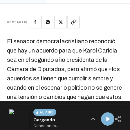
AL AIRE
Cargando...
Conectando...