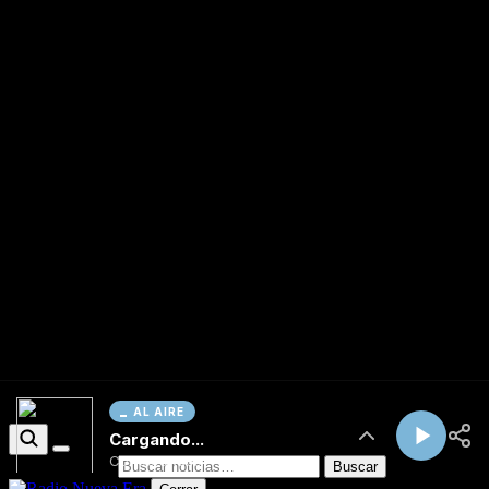
AL AIRE
Cargando...
Conectando...